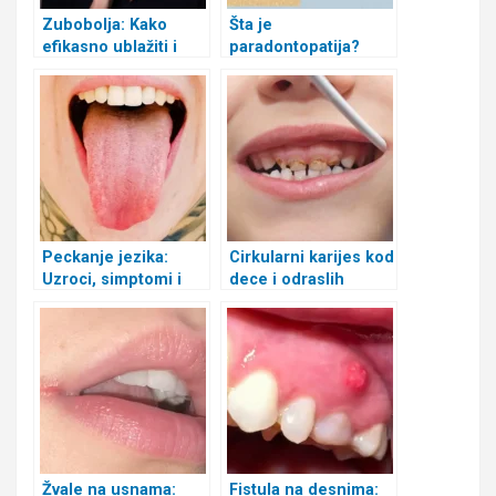
Zubobolja: Kako
Šta je
efikasno ublažiti i
paradontopatija?
otkloniti bol u
Uzroci, simptomi i
zubima
lečenje
Peckanje jezika:
Cirkularni karijes kod
Uzroci, simptomi i
dece i odraslih
prirodni lekovi
Žvale na usnama:
Fistula na desnima: