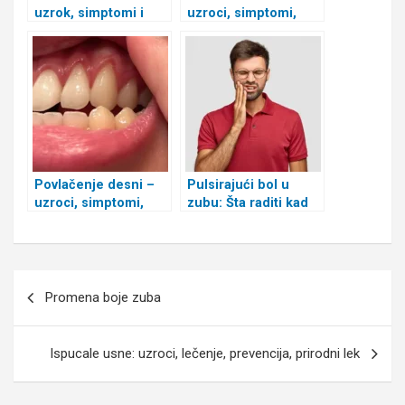
uzrok, simptomi i
uzroci, simptomi,
lečenje
lečenje, slike
Povlačenje desni –
Pulsirajući bol u
uzroci, simptomi,
zubu: Šta raditi kad
kako sprečiti i lečiti?
zub pulsira
Kretanje
Promena boje zuba
članka
Ispucale usne: uzroci, lečenje, prevencija, prirodni lek