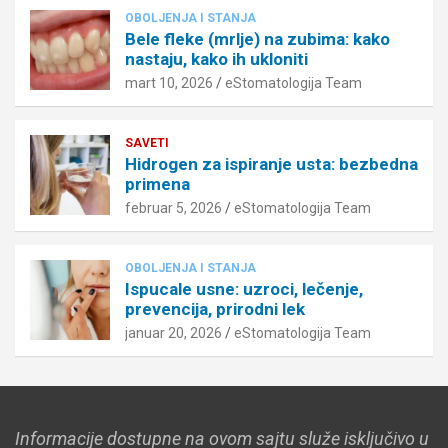
OBOLJENJA I STANJA
Bele fleke (mrlje) na zubima: kako
nastaju, kako ih ukloniti
mart 10, 2026
eStomatologija Team
SAVETI
Hidrogen za ispiranje usta: bezbedna
primena
februar 5, 2026
eStomatologija Team
OBOLJENJA I STANJA
Ispucale usne: uzroci, lečenje,
prevencija, prirodni lek
januar 20, 2026
eStomatologija Team
Informacije dostupne na ovom sajtu služe isključivo u