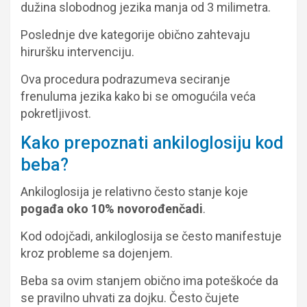
dužina slobodnog jezika manja od 3 milimetra.
Poslednje dve kategorije obično zahtevaju
hiruršku intervenciju.
Ova procedura podrazumeva seciranje
frenuluma jezika kako bi se omogućila veća
pokretljivost.
Kako prepoznati ankiloglosiju kod
beba?
Ankiloglosija je relativno često stanje koje
pogađa oko 10% novorođenčadi
.
Kod odojčadi, ankiloglosija se često manifestuje
kroz probleme sa dojenjem.
Beba sa ovim stanjem obično ima poteškoće da
se pravilno uhvati za dojku. Često čujete