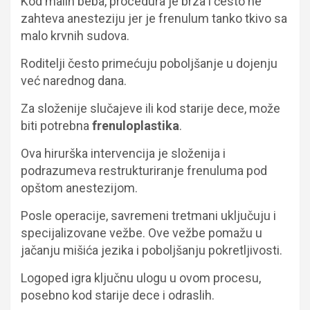
Kod malih beba, procedura je brza i često ne
zahteva anesteziju jer je frenulum tanko tkivo sa
malo krvnih sudova.
Roditelji često primećuju poboljšanje u dojenju
već narednog dana.
Za složenije slučajeve ili kod starije dece, može
biti potrebna
frenuloplastika
.
Ova hirurška intervencija je složenija i
podrazumeva restrukturiranje frenuluma pod
opštom anestezijom.
Posle operacije, savremeni tretmani uključuju i
specijalizovane vežbe. Ove vežbe pomažu u
jačanju mišića jezika i poboljšanju pokretljivosti.
Logoped igra ključnu ulogu u ovom procesu,
posebno kod starije dece i odraslih.