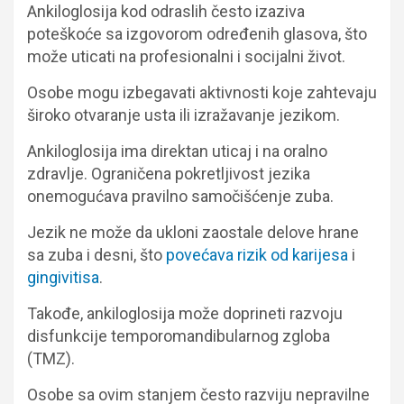
Ankiloglosija kod odraslih često izaziva
poteškoće sa izgovorom određenih glasova, što
može uticati na profesionalni i socijalni život.
Osobe mogu izbegavati aktivnosti koje zahtevaju
široko otvaranje usta ili izražavanje jezikom.
Ankiloglosija ima direktan uticaj i na oralno
zdravlje. Ograničena pokretljivost jezika
onemogućava pravilno samočišćenje zuba.
Jezik ne može da ukloni zaostale delove hrane
sa zuba i desni, što
povećava rizik od karijesa
i
gingivitisa
.
Takođe, ankiloglosija može doprineti razvoju
disfunkcije temporomandibularnog zgloba
(TMZ).
Osobe sa ovim stanjem često razviju nepravilne