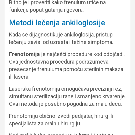
Bitno je i proveriti kako frenulum utiče na
funkcije poput gutanja i govora.
Metodi lečenja ankiloglosije
Kada se dijagnostikuje ankiloglosija, pristup
lečenju zavisi od uzrasta i težine simptoma.
Frenotomija
je najčešći procedure kod odojčadi.
Ova jednostavna procedura podrazumeva
presecanje frenuluma pomoću sterilnih makaza
ili lasera.
Laserska frenotomija omogućava precizniji rez,
simultanu sterilizaciju rane i smanjeno krvarenje.
Ova metoda je posebno pogodna za malu decu.
Frenotomiju obično izvodi pedijatar, hirurg ili
specijalista za oralnu hirurgiju.