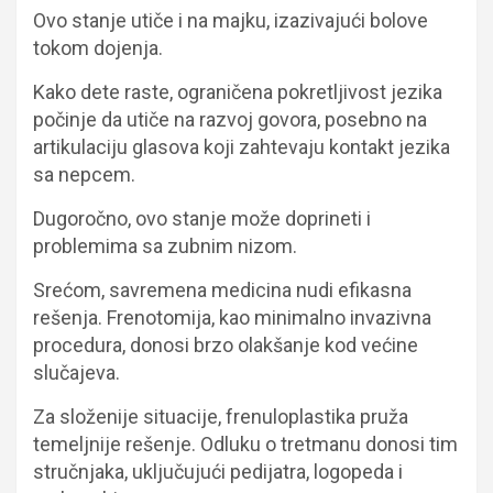
Ovo stanje utiče i na majku, izazivajući bolove
tokom dojenja.
Kako dete raste, ograničena pokretljivost jezika
počinje da utiče na razvoj govora, posebno na
artikulaciju glasova koji zahtevaju kontakt jezika
sa nepcem.
Dugoročno, ovo stanje može doprineti i
problemima sa zubnim nizom.
Srećom, savremena medicina nudi efikasna
rešenja. Frenotomija, kao minimalno invazivna
procedura, donosi brzo olakšanje kod većine
slučajeva.
Za složenije situacije, frenuloplastika pruža
temeljnije rešenje. Odluku o tretmanu donosi tim
stručnjaka, uključujući pedijatra, logopeda i