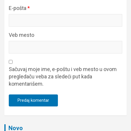
E-pošta
*
Veb mesto
Sačuvaj moje ime, e-poštu i veb mesto u ovom
pregledaču veba za sledeći put kada
komentarišem.
Novo