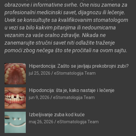
obrazovne i informativne svrhe. One nisu zamena za
profesionalni medicinski savet, dijagnozu ili lečenje.
Uvek se konsultujte sa kvalifikovanim stomatologom
u vezi sa bilo kakvim pitanjima ili nedoumicama
vezanim za vaše oralno zdravlje. Nikada ne
zanemarujte stručni savet niti odlažite traženje
pomoći zbog nečega što ste pročitali na ovom sajtu.
Hiperdoncija: Zašto se javljaju prekobrojni zubi?
jul 25, 2026
eStomatologija Team
Hipodoncija: šta je, kako nastaje i lečenje
jun 9, 2026
eStomatologija Team
Izbeljivanje zuba kod kuće
maj 26, 2026
eStomatologija Team