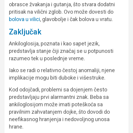
obrasce žvakanja i gutanja, što stvara dodatni
pritisak na vilični zglob. Ovo može dovesti do
bolova u vilici
, glavobolje i čak bolova u vratu.
Zaključak
Ankiloglosija, poznata i kao sapet jezik,
predstavlja stanje čiji značaj se u potpunosti
razumeo tek u poslednje vreme.
Iako se radi o relativno čestoj anomaliji, njene
implikacije mogu biti duboke i višestruke.
Kod odojčadi, problemi sa dojenjem često
predstavljaju prvi alarmantni znak. Beba sa
ankiloglosijom može imati poteškoća sa
pravilnim zahvatanjem dojke, što dovodi do
neefikasnog hranjenja i nedovoljnog unosa
hrane.