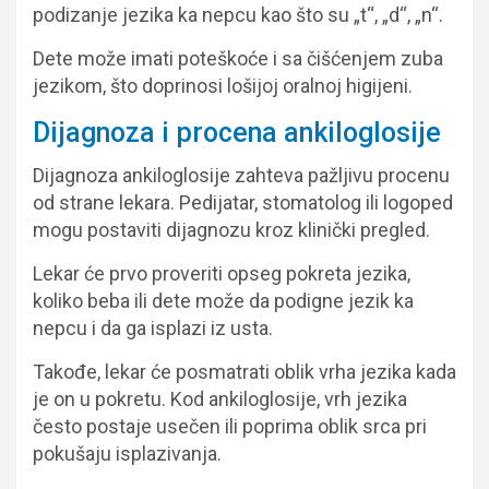
podizanje jezika ka nepcu kao što su „t“, „d“, „n“.
Dete može imati poteškoće i sa čišćenjem zuba
jezikom, što doprinosi lošijoj oralnoj higijeni.
Dijagnoza i procena ankiloglosije
Dijagnoza ankiloglosije zahteva pažljivu procenu
od strane lekara. Pedijatar, stomatolog ili logoped
mogu postaviti dijagnozu kroz klinički pregled.
Lekar će prvo proveriti opseg pokreta jezika,
koliko beba ili dete može da podigne jezik ka
nepcu i da ga isplazi iz usta.
Takođe, lekar će posmatrati oblik vrha jezika kada
je on u pokretu. Kod ankiloglosije, vrh jezika
često postaje usečen ili poprima oblik srca pri
pokušaju isplazivanja.