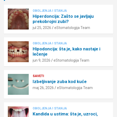
OBOLJENJA I STANJA
Hiperdoncija: Zašto se javljaju
prekobrojni zubi?
jul 25, 2026
eStomatologija Team
OBOLJENJA I STANJA
Hipodoncija: šta je, kako nastaje i
lečenje
jun 9, 2026
eStomatologija Team
SAVETI
Izbeljivanje zuba kod kuće
maj 26, 2026
eStomatologija Team
OBOLJENJA I STANJA
Kandida u ustima: šta je, uzroci,