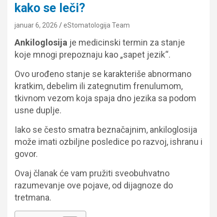
kako se leči?
januar 6, 2026
eStomatologija Team
Ankiloglosija
je medicinski termin za stanje
koje mnogi prepoznaju kao „sapet jezik“.
Ovo urođeno stanje se karakteriše abnormano
kratkim, debelim ili zategnutim frenulumom,
tkivnom vezom koja spaja dno jezika sa podom
usne duplje.
Iako se često smatra beznačajnim, ankiloglosija
može imati ozbiljne posledice po razvoj, ishranu i
govor.
Ovaj članak će vam pružiti sveobuhvatno
razumevanje ove pojave, od dijagnoze do
tretmana.