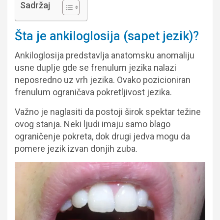
Sadržaj
Šta je ankiloglosija (sapet jezik)?
Ankiloglosija predstavlja anatomsku anomaliju
usne duplje gde se frenulum jezika nalazi
neposredno uz vrh jezika. Ovako pozicioniran
frenulum ograničava pokretljivost jezika.
Važno je naglasiti da postoji širok spektar težine
ovog stanja. Neki ljudi imaju samo blago
ograničenje pokreta, dok drugi jedva mogu da
pomere jezik izvan donjih zuba.