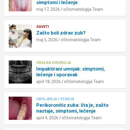
simptomi i lečenje
maj 17, 2026
eStomatologija Team
SAVETI
Zašto boli zdrav zub?
maj 5, 2026
eStomatologija Team
ORALNA HIRURGIJA
Impaktirani umnjak: simptomi,
lečenje i oporavak
april 18, 2026
eStomatologija Team
OBOLJENJA I STANJA
Perikoronitis zuba: šta je, zašto
nastaje, simptomi, lečenje
april 4, 2026
eStomatologija Team