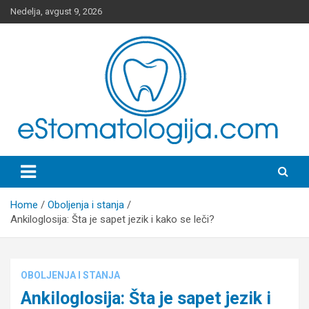
Skip
Nedelja, avgust 9, 2026
to
content
Stomatološki Portal
Home
Oboljenja i stanja
Ankiloglosija: Šta je sapet jezik i kako se leči?
OBOLJENJA I STANJA
Ankiloglosija: Šta je sapet jezik i