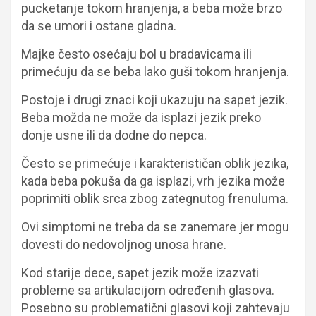
pucketanje tokom hranjenja, a beba može brzo
da se umori i ostane gladna.
Majke često osećaju bol u bradavicama ili
primećuju da se beba lako guši tokom hranjenja.
Postoje i drugi znaci koji ukazuju na sapet jezik.
Beba možda ne može da isplazi jezik preko
donje usne ili da dodne do nepca.
Često se primećuje i karakterističan oblik jezika,
kada beba pokuša da ga isplazi, vrh jezika može
poprimiti oblik srca zbog zategnutog frenuluma.
Ovi simptomi ne treba da se zanemare jer mogu
dovesti do nedovoljnog unosa hrane.
Kod starije dece, sapet jezik može izazvati
probleme sa artikulacijom određenih glasova.
Posebno su problematični glasovi koji zahtevaju