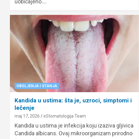
uobičajeno.…
OBOLJENJA I STANJA
Kandida u ustima: šta je, uzroci, simptomi i
lečenje
maj 17, 2026
eStomatologija Team
Kandida u ustima je infekcija koju izaziva gljivica
Candida albicans. Ovaj mikroorganizam prirodno