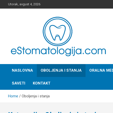
Skip
Utorak, avgust 4, 2026
to
content
Stomatološki Portal
NASLOVNA
OBOLJENJA I STANJA
ORALNA MED
SAVETI
KONTAKT
Home
Oboljenja i stanja