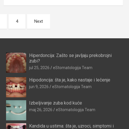
4
Next
Hiperdoncija: Zašto se javljaju prekobrojni
zubi?
jul 25, 2026
eStomatologija Team
Hipodoncija: šta je, kako nastaje i lečenje
jun 9, 2026
eStomatologija Team
Izbeljivanje zuba kod kuće
maj 26, 2026
eStomatologija Team
Kandida u ustima: šta je, uzroci, simptomi i