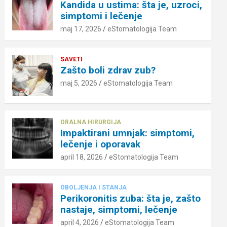
Kandida u ustima: šta je, uzroci,
simptomi i lečenje
maj 17, 2026
eStomatologija Team
SAVETI
Zašto boli zdrav zub?
maj 5, 2026
eStomatologija Team
ORALNA HIRURGIJA
Impaktirani umnjak: simptomi,
lečenje i oporavak
april 18, 2026
eStomatologija Team
OBOLJENJA I STANJA
Perikoronitis zuba: šta je, zašto
nastaje, simptomi, lečenje
april 4, 2026
eStomatologija Team