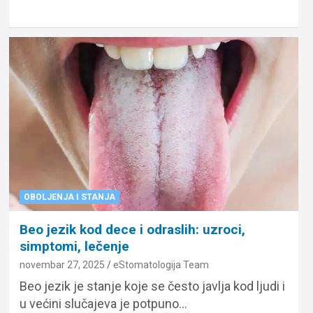
OBOLJENJA I STANJA
Beo jezik kod dece i odraslih: uzroci,
simptomi, lečenje
novembar 27, 2025
eStomatologija Team
Beo jezik je stanje koje se često javlja kod ljudi i
u većini slučajeva je potpuno…