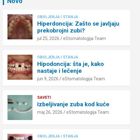
Novo
OBOLJENJA I STANJA
Hiperdoncija: Zašto se javljaju
prekobrojni zubi?
jul 25, 2026
eStomatologija Team
OBOLJENJA I STANJA
Hipodoncija: šta je, kako
nastaje i lečenje
jun 9, 2026
eStomatologija Team
SAVETI
Izbeljivanje zuba kod kuće
maj 26, 2026
eStomatologija Team
OBOLJENJA I STANJA