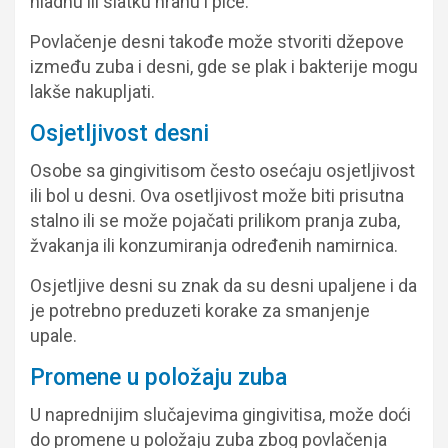
hladnu ili slatku hranu i piće.
Povlačenje desni takođe može stvoriti džepove
između zuba i desni, gde se plak i bakterije mogu
lakše nakupljati.
Osjetljivost desni
Osobe sa gingivitisom često osećaju osjetljivost
ili bol u desni. Ova osetljivost može biti prisutna
stalno ili se može pojačati prilikom pranja zuba,
žvakanja ili konzumiranja određenih namirnica.
Osjetljive desni su znak da su desni upaljene i da
je potrebno preduzeti korake za smanjenje
upale.
Promene u položaju zuba
U naprednijim slučajevima gingivitisa, može doći
do promene u položaju zuba zbog povlačenja