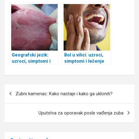
— simptomi i kako ga
lečiti
Geografski jezik:
Bol u vilici: uzroci,
uzroci, simptomi i
simptomi i lečenje
kako ga lečiti
Kretanje
Zubni kamenac: Kako nastaje i kako ga ukloniti?
članka
Uputstva za oporavak posle vađenja zuba