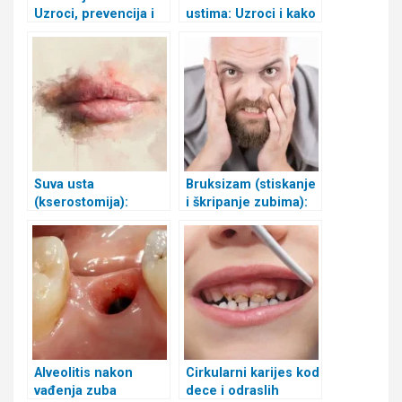
Uzroci, prevencija i
ustima: Uzroci i kako
lečenje
ga ukloniti
Suva usta
Bruksizam (stiskanje
(kserostomija):
i škripanje zubima):
uzroci, simptomi i
uzroci i lečenje
lečenje
Alveolitis nakon
Cirkularni karijes kod
vađenja zuba
dece i odraslih