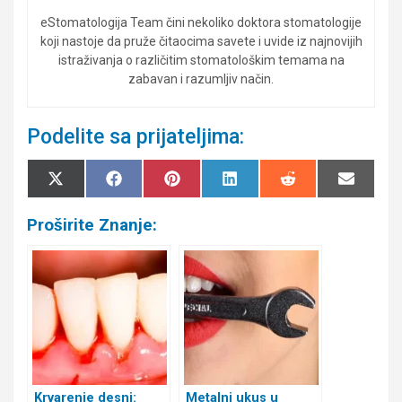
eStomatologija Team čini nekoliko doktora stomatologije
koji nastoje da pruže čitaocima savete i uvide iz najnovijih
istraživanja o različitim stomatološkim temama na
zabavan i razumljiv način.
Podelite sa prijateljima:
Share
Share
Share
Share
Share
Share
X
F
P
L
R
E
on
on
on
on
on
on
(
a
i
i
e
m
T
c
n
n
d
a
Proširite Znanje:
w
e
t
k
d
i
i
b
e
e
i
l
t
o
r
d
t
t
o
e
I
e
k
s
n
r
t
)
Krvarenje desni:
Metalni ukus u