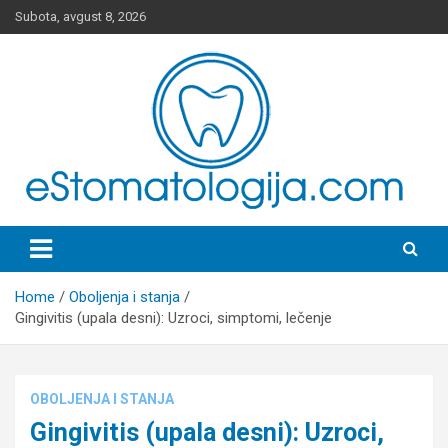
Skip
Subota, avgust 8, 2026
to
content
Stomatološki Portal
Home
Oboljenja i stanja
Gingivitis (upala desni): Uzroci, simptomi, lečenje
OBOLJENJA I STANJA
Gingivitis (upala desni): Uzroci,