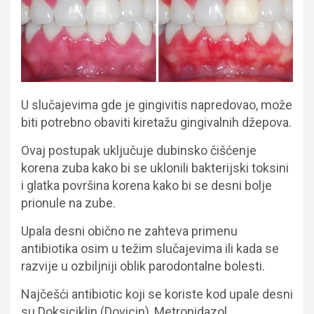
U slučajevima gde je gingivitis napredovao, može
biti potrebno obaviti kiretažu gingivalnih džepova.
Ovaj postupak uključuje dubinsko čišćenje
korena zuba kako bi se uklonili bakterijski toksini
i glatka površina korena kako bi se desni bolje
prionule na zube.
Upala desni obično ne zahteva primenu
antibiotika osim u težim slučajevima ili kada se
razvije u ozbiljniji oblik parodontalne bolesti.
Najčešći antibiotic koji se koriste kod upale desni
su Doksiciklin (Dovicin), Metronidazol,