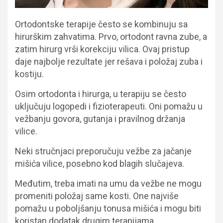
Ortodontske terapije često se kombinuju sa
hirurškim zahvatima. Prvo, ortodont ravna zube, a
zatim hirurg vrši korekciju vilica. Ovaj pristup
daje najbolje rezultate jer rešava i položaj zuba i
kostiju.
Osim ortodonta i hirurga, u terapiju se često
uključuju logopedi i fizioterapeuti. Oni pomažu u
vežbanju govora, gutanja i pravilnog držanja
vilice.
Neki stručnjaci preporučuju vežbe za jačanje
mišića vilice, posebno kod blagih slučajeva.
Međutim, treba imati na umu da vežbe ne mogu
promeniti položaj same kosti. One najviše
pomažu u poboljšanju tonusa mišića i mogu biti
koristan dodatak drugim terapijama.