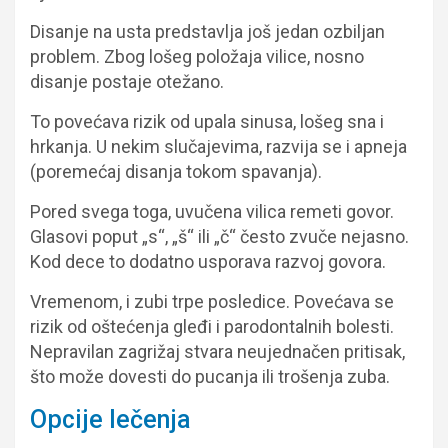
Disanje na usta predstavlja još jedan ozbiljan
problem. Zbog lošeg položaja vilice, nosno
disanje postaje otežano.
To povećava rizik od upala sinusa, lošeg sna i
hrkanja. U nekim slučajevima, razvija se i apneja
(poremećaj disanja tokom spavanja).
Pored svega toga, uvučena vilica remeti govor.
Glasovi poput „s“, „š“ ili „č“ često zvuče nejasno.
Kod dece to dodatno usporava razvoj govora.
Vremenom, i zubi trpe posledice. Povećava se
rizik od oštećenja gleđi i parodontalnih bolesti.
Nepravilan zagrižaj stvara neujednačen pritisak,
što može dovesti do pucanja ili trošenja zuba.
Opcije lečenja