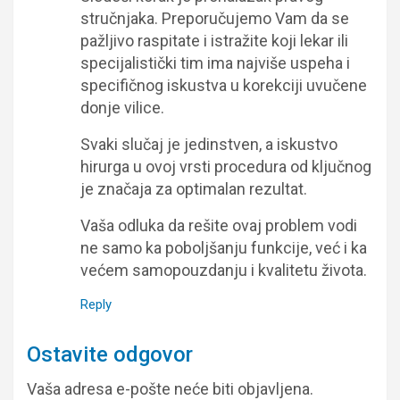
stručnjaka. Preporučujemo Vam da se
pažljivo raspitate i istražite koji lekar ili
specijalistički tim ima najviše uspeha i
specifičnog iskustva u korekciji uvučene
donje vilice.
Svaki slučaj je jedinstven, a iskustvo
hirurga u ovoj vrsti procedura od ključnog
je značaja za optimalan rezultat.
Vaša odluka da rešite ovaj problem vodi
ne samo ka poboljšanju funkcije, već i ka
većem samopouzdanju i kvalitetu života.
Reply
Ostavite odgovor
Vaša adresa e-pošte neće biti objavljena.