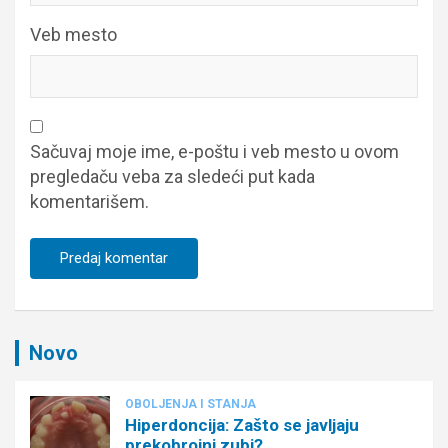
Veb mesto
Sačuvaj moje ime, e-poštu i veb mesto u ovom
pregledaču veba za sledeći put kada
komentarišem.
Novo
OBOLJENJA I STANJA
Hiperdoncija: Zašto se javljaju
prekobrojni zubi?