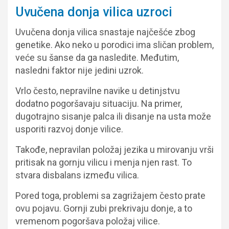
Uvučena donja vilica uzroci
Uvučena donja vilica snastaje najčešće zbog
genetike. Ako neko u porodici ima sličan problem,
veće su šanse da ga nasledite. Međutim,
nasledni faktor nije jedini uzrok.
Vrlo često, nepravilne navike u detinjstvu
dodatno pogoršavaju situaciju. Na primer,
dugotrajno sisanje palca ili disanje na usta može
usporiti razvoj donje vilice.
Takođe, nepravilan položaj jezika u mirovanju vrši
pritisak na gornju vilicu i menja njen rast. To
stvara disbalans između vilica.
Pored toga, problemi sa zagrižajem često prate
ovu pojavu. Gornji zubi prekrivaju donje, a to
vremenom pogoršava položaj vilice.