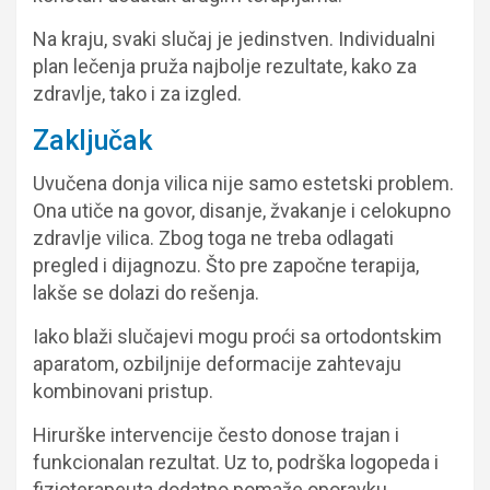
Na kraju, svaki slučaj je jedinstven. Individualni
plan lečenja pruža najbolje rezultate, kako za
zdravlje, tako i za izgled.
Zaključak
Uvučena donja vilica nije samo estetski problem.
Ona utiče na govor, disanje, žvakanje i celokupno
zdravlje vilica. Zbog toga ne treba odlagati
pregled i dijagnozu. Što pre započne terapija,
lakše se dolazi do rešenja.
Iako blaži slučajevi mogu proći sa ortodontskim
aparatom, ozbiljnije deformacije zahtevaju
kombinovani pristup.
Hirurške intervencije često donose trajan i
funkcionalan rezultat. Uz to, podrška logopeda i
fizioterapeuta dodatno pomaže oporavku.