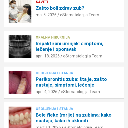
SAVETI
Zašto boli zdrav zub?
maj 5, 2026
eStomatologija Team
ORALNA HIRURGIJA
Impaktirani umnjak: simptomi,
lečenje i oporavak
april 18, 2026
eStomatologija Team
OBOLJENJA I STANJA
Perikoronitis zuba: šta je, zašto
nastaje, simptomi, lečenje
april 4, 2026
eStomatologija Team
OBOLJENJA I STANJA
Bele fleke (mrlje) na zubima: kako
nastaju, kako ih ukloniti
mart 10, 2026
eStomatologija Team