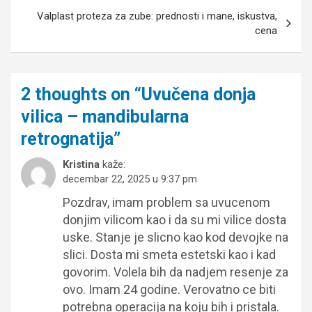
Valplast proteza za zube: prednosti i mane, iskustva,
cena
2 thoughts on “
Uvučena donja
vilica – mandibularna
retrognatija
”
Kristina
kaže:
decembar 22, 2025 u 9:37 pm
Pozdrav, imam problem sa uvucenom
donjim vilicom kao i da su mi vilice dosta
uske. Stanje je slicno kao kod devojke na
slici. Dosta mi smeta estetski kao i kad
govorim. Volela bih da nadjem resenje za
ovo. Imam 24 godine. Verovatno ce biti
potrebna operacija na koju bih i pristala.