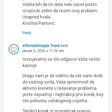
Volela bih da mi date neki savet posto
ocajnicki zelim da resim ovaj problem.
Unapred hvala.
Kristina Pavlovic
Reply
eStomatologija Team
kaže:
januar 6, 2026 u 11:36 am
Izvinjavamo se što odgovor stiže nešto
kasnije.
Drago nam je da vidimo da ste sami došli
do važnog uvida, Vaša spremnost da
aktivno krenete u rešavanje problema
jeste najvažniji i najhrabriji prvi korak, koji
čini polovinu celokupnog uspeha.
Sledeći korak je pronalazak pravog