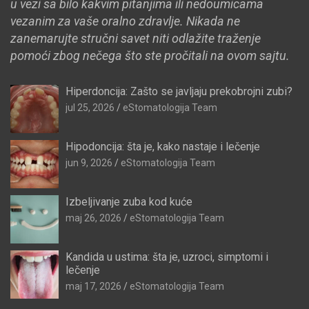
u vezi sa bilo kakvim pitanjima ili nedoumicama
vezanim za vaše oralno zdravlje. Nikada ne
zanemarujte stručni savet niti odlažite traženje
pomoći zbog nečega što ste pročitali na ovom sajtu.
Hiperdoncija: Zašto se javljaju prekobrojni zubi?
jul 25, 2026
eStomatologija Team
Hipodoncija: šta je, kako nastaje i lečenje
jun 9, 2026
eStomatologija Team
Izbeljivanje zuba kod kuće
maj 26, 2026
eStomatologija Team
Kandida u ustima: šta je, uzroci, simptomi i
lečenje
maj 17, 2026
eStomatologija Team