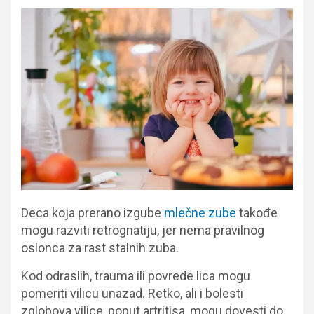
Deca koja prerano izgube
mlečne zube
takođe
mogu razviti retrognatiju, jer nema pravilnog
oslonca za rast stalnih zuba.
Kod odraslih, trauma ili povrede lica mogu
pomeriti vilicu unazad. Retko, ali i bolesti
zglobova vilice, poput artritisa, mogu dovesti do