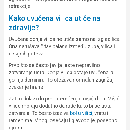
retrakcije.
Kako uvučena vilica utiče na
zdravlje?
Uvučena donja vilica ne utiče samo na izgled lica.
Ona narušava čitav balans između zuba, vilica i
disajnih puteva.
Prvo što se često javlja jeste nepravilno
zatvaranje usta. Donja vilica ostaje uvučena, a
gornja dominira. To otežava normalan zagrižaj i
žvakanje hrane.
Zatim dolazi do preopterećenja mišića lica. Mišići
vilice moraju dodatno da rade kako bi se usta
zatvarala. To često izaziva
bol u vilici
, vratu i
ramenima. Mnogi osećaju i glavobolje, posebno
ujutru.