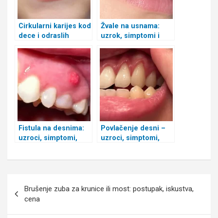
Cirkularni karijes kod
Žvale na usnama:
dece i odraslih
uzrok, simptomi i
lečenje
Fistula na desnima:
Povlačenje desni –
uzroci, simptomi,
uzroci, simptomi,
lečenje, slike
kako sprečiti i lečiti?
Kretanje
Brušenje zuba za krunice ili most: postupak, iskustva,
članka
cena