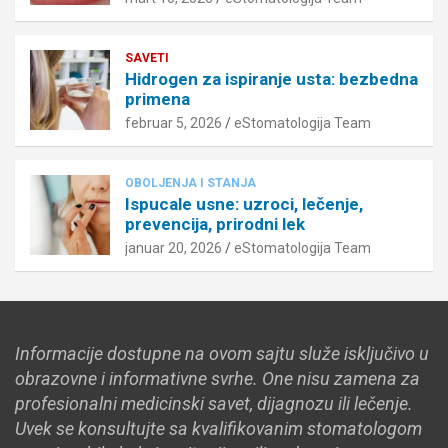
SAVETI
Hidrogen za ispiranje usta: bezbedna
primena
februar 5, 2026
eStomatologija Team
OBOLJENJA I STANJA
Ispucale usne: uzroci, lečenje,
prevencija, prirodni lek
januar 20, 2026
eStomatologija Team
Informacije dostupne na ovom sajtu služe isključivo u
obrazovne i informativne svrhe. One nisu zamena za
profesionalni medicinski savet, dijagnozu ili lečenje.
Uvek se konsultujte sa kvalifikovanim stomatologom