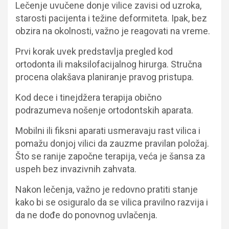
Lečenje uvučene donje vilice zavisi od uzroka,
starosti pacijenta i težine deformiteta. Ipak, bez
obzira na okolnosti, važno je reagovati na vreme.
Prvi korak uvek predstavlja pregled kod
ortodonta ili maksilofacijalnog hirurga. Stručna
procena olakšava planiranje pravog pristupa.
Kod dece i tinejdžera terapija obično
podrazumeva nošenje ortodontskih aparata.
Mobilni ili fiksni aparati usmeravaju rast vilica i
pomažu donjoj vilici da zauzme pravilan položaj.
Što se ranije započne terapija, veća je šansa za
uspeh bez invazivnih zahvata.
Nakon lečenja, važno je redovno pratiti stanje
kako bi se osiguralo da se vilica pravilno razvija i
da ne dođe do ponovnog uvlačenja.