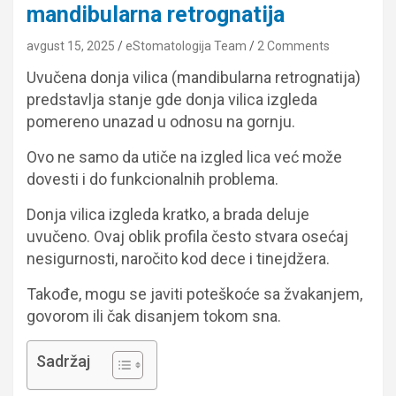
mandibularna retrognatija
avgust 15, 2025
eStomatologija Team
2 Comments
Uvučena donja vilica (mandibularna retrognatija)
predstavlja stanje gde donja vilica izgleda
pomereno unazad u odnosu na gornju.
Ovo ne samo da utiče na izgled lica već može
dovesti i do funkcionalnih problema.
Donja vilica izgleda kratko, a brada deluje
uvučeno. Ovaj oblik profila često stvara osećaj
nesigurnosti, naročito kod dece i tinejdžera.
Takođe, mogu se javiti poteškoće sa žvakanjem,
govorom ili čak disanjem tokom sna.
Sadržaj