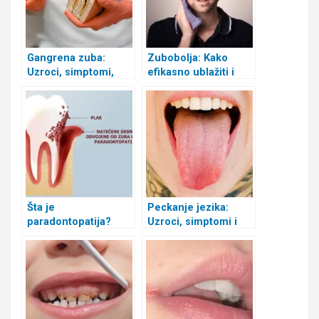
Gangrena zuba:
Zubobolja: Kako
Uzroci, simptomi,
efikasno ublažiti i
lečenje i prevencija
otkloniti bol u
zubima
Šta je
Peckanje jezika:
paradontopatija?
Uzroci, simptomi i
Uzroci, simptomi i
prirodni lekovi
lečenje