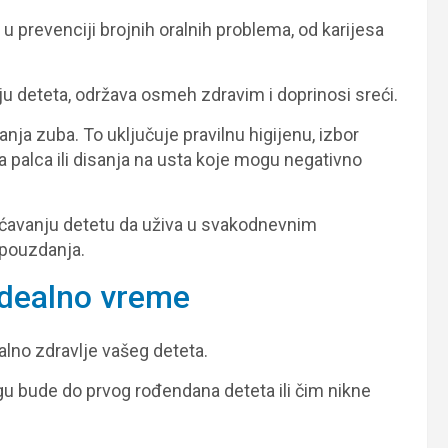
 prevenciji brojnih oralnih problema, od karijesa
u deteta, održava osmeh zdravim i doprinosi sreći.
ja zuba. To uključuje pravilnu higijenu, izbor
 palca ili disanja na usta koje mogu negativno
ćavanju detetu da uživa u svakodnevnim
opouzdanja.
idealno vreme
alno zdravlje vašeg deteta.
u bude do prvog rođendana deteta ili čim nikne