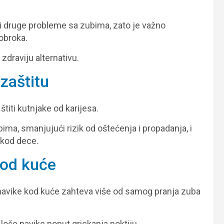
i druge probleme sa zubima, zato je važno
 obroka.
zdraviju alternativu.
 zaštitu
titi kutnjake od karijesa.
ima, smanjujući rizik od oštećenja i propadanja, i
 kod dece.
kod kuće
navike kod kuće zahteva više od samog pranja zuba
 loše navike poput grickanja noktiju.