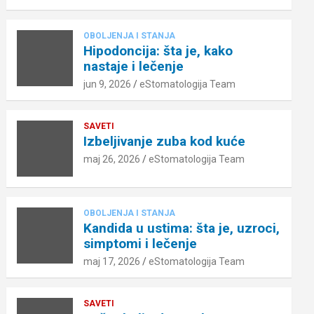
OBOLJENJA I STANJA
Hipodoncija: šta je, kako
nastaje i lečenje
jun 9, 2026
eStomatologija Team
SAVETI
Izbeljivanje zuba kod kuće
maj 26, 2026
eStomatologija Team
OBOLJENJA I STANJA
Kandida u ustima: šta je, uzroci,
simptomi i lečenje
maj 17, 2026
eStomatologija Team
SAVETI