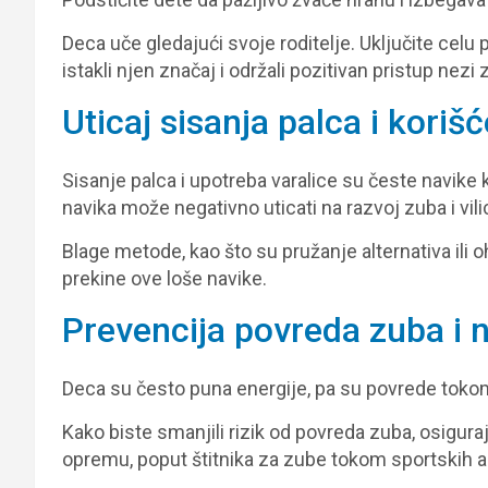
Deca uče gledajući svoje roditelje. Uključite celu
istakli njen značaj i održali pozitivan pristup nezi 
Uticaj sisanja palca i korišć
Sisanje palca i upotreba varalice su česte navike
navika može negativno uticati na razvoj zuba i vili
Blage metode, kao što su pružanje alternativa il
prekine ove loše navike.
Prevencija povreda zuba i
Deca su često puna energije, pa su povrede tokom 
Kako biste smanjili rizik od povreda zuba, osigura
opremu, poput štitnika za zube tokom sportskih ak