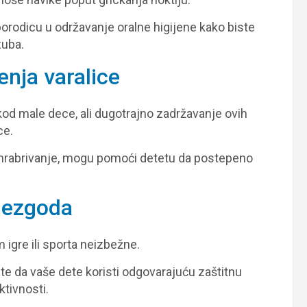
 porodicu u održavanje oralne higijene kako biste
zuba.
enja varalice
 kod male dece, ali dugotrajno zadržavanje ovih
ce.
i ohrabrivanje, mogu pomoći detetu da postepeno
 nezgoda
igre ili sporta neizbežne.
jte da vaše dete koristi odgovarajuću zaštitnu
tivnosti.