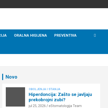
IJA
ORALNA HIGIJENA
PREVENTIVA
Novo
OBOLJENJA I STANJA
Hiperdoncija: Zašto se javljaju
prekobrojni zubi?
jul 25, 2026
eStomatologija Team