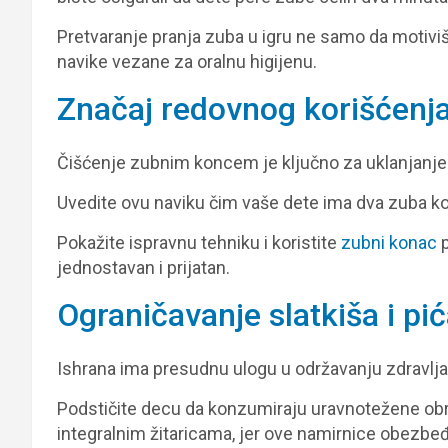
Pretvaranje pranja zuba u igru ne samo da motiviš
navike vezane za oralnu higijenu.
Značaj redovnog korišćenj
Čišćenje zubnim koncem je ključno za uklanjanje 
Uvedite ovu naviku čim vaše dete ima dva zuba ko
Pokažite ispravnu tehniku i koristite
zubni konac
p
jednostavan i prijatan.
Ograničavanje slatkiša i pi
Ishrana ima presudnu ulogu u održavanju zdravlja
Podstičite decu da konzumiraju uravnotežene ob
integralnim žitaricama, jer ove namirnice obezbeđ