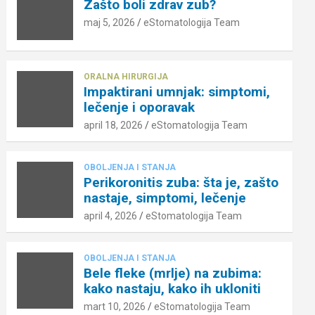
Zašto boli zdrav zub?
maj 5, 2026
eStomatologija Team
ORALNA HIRURGIJA
Impaktirani umnjak: simptomi,
lečenje i oporavak
april 18, 2026
eStomatologija Team
OBOLJENJA I STANJA
Perikoronitis zuba: šta je, zašto
nastaje, simptomi, lečenje
april 4, 2026
eStomatologija Team
OBOLJENJA I STANJA
Bele fleke (mrlje) na zubima:
kako nastaju, kako ih ukloniti
mart 10, 2026
eStomatologija Team