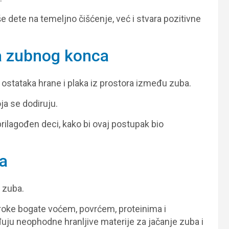
e dete na temeljno čišćenje, već i stvara pozitivne
a zubnog konca
ostataka hrane i plaka iz prostora između zuba.
ja se dodiruju.
rilagođen deci, kako bi ovaj postupak bio
ća
 zuba.
roke bogate voćem, povrćem, proteinima i
uju neophodne hranljive materije za jačanje zuba i