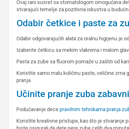
Ovaj rani susret sa stomatologom omogućava det
stvarajući temelje za pozitivna iskustva u budućn
Odabir četkice i paste za z
Odabir odgovarajućih alata za oralnu higijenu je 
Izaberite četkicu sa mekim vlaknima i malom glav
Pasta za zube sa fluorom pomaže u zaštiti od karij
Koristite samo malu količinu paste, veličine zrna 
pranja.
Učinite pranje zuba zabavn
Podučavanje dece
pravilnim tehnikama pranja zu
Koristite kreativne pristupe, kao što je stvaranje
biste osigurali da dete pere zube celih dva minuta