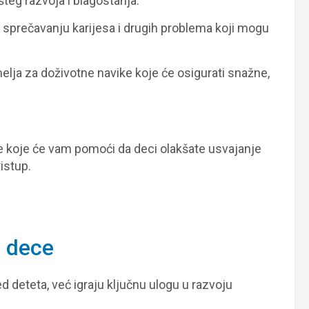
teg razvoja i blagostanja.
 sprečavanju karijesa i drugih problema koji mogu
melja za doživotne navike koje će osigurati snažne,
e koje će vam pomoći da deci olakšate usvajanje
istup.
d dece
d deteta, već igraju ključnu ulogu u razvoju