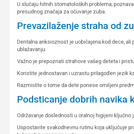
U slučaju hitnih stomatoloških problema, poznav
presudnog značaja za očuvanje zuba.
Prevazilaženje straha od z
Dentalna anksioznost je uobičajena kod dece, ali
ublažavanju.
Važno je prepoznati strahove vašeg deteta i pristu
Koristite jednostavan i uzrastu prilagođen jezik 
Razmislite o tome da dete ponese omiljeni pred
Podsticanje dobrih navika k
Održavanje doslednosti u oralnoj higijeni ključno 
Uspostavite svakodnevnu rutinu koja uključuje pr