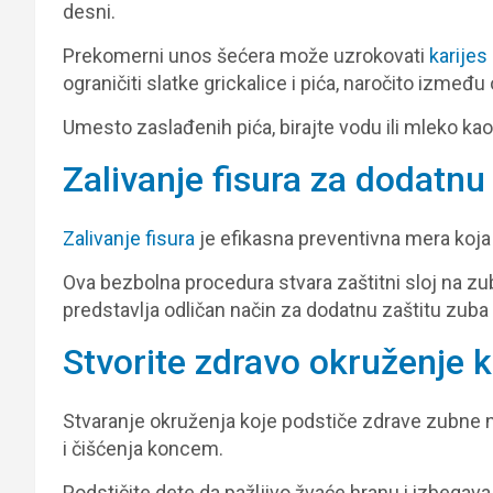
desni.
Prekomerni unos šećera može uzrokovati
karijes
ograničiti slatke grickalice i pića, naročito između
Umesto zaslađenih pića, birajte vodu ili mleko kao 
Zalivanje fisura za dodatnu
Zalivanje fisura
je efikasna preventivna mera koja š
Ova bezbolna procedura stvara zaštitni sloj na zub
predstavlja odličan način za dodatnu zaštitu zuba
Stvorite zdravo okruženje 
Stvaranje okruženja koje podstiče zdrave zubne 
i čišćenja koncem.
Podstičite dete da pažljivo žvaće hranu i izbegava