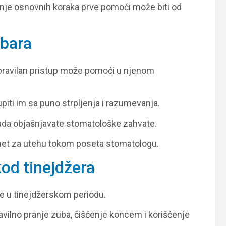
anje osnovnih koraka prve pomoći može biti od
ubara
 pravilan pristup može pomoći u njenom
piti im sa puno strpljenja i razumevanja.
kada objašnjavate stomatološke zahvate.
met za utehu tokom poseta stomatologu.
od tinejdžera
je u tinejdžerskom periodu.
avilno pranje zuba, čišćenje koncem i korišćenje