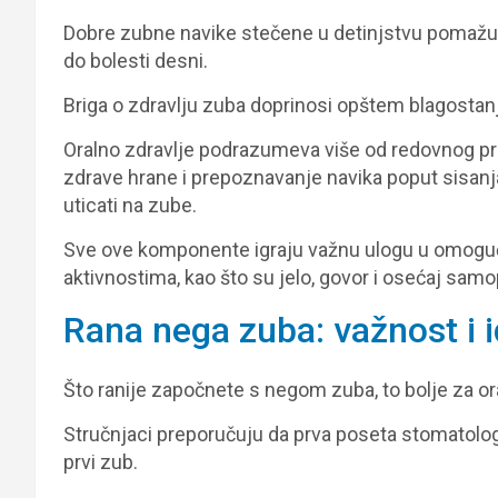
Dobre zubne navike stečene u detinjstvu pomažu u
do bolesti desni.
Briga o zdravlju zuba doprinosi opštem blagostanj
Oralno zdravlje podrazumeva više od redovnog pran
zdrave hrane i prepoznavanje navika poput sisanja
uticati na zube.
Sve ove komponente igraju važnu ulogu u omogu
aktivnostima, kao što su jelo, govor i osećaj sam
Rana nega zuba: važnost i 
Što ranije započnete s negom zuba, to bolje za or
Stručnjaci preporučuju da prva poseta stomatolog
prvi zub.