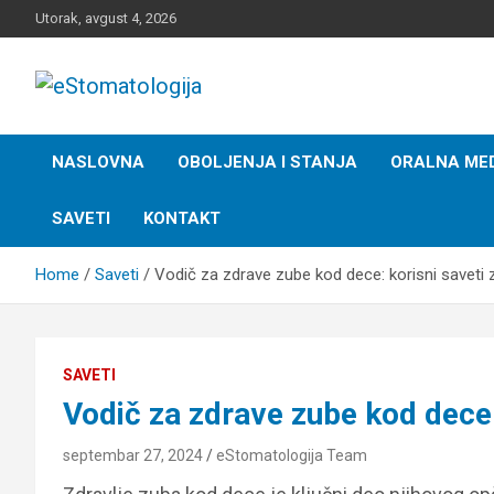
Skip
Utorak, avgust 4, 2026
to
content
Stomatološki Portal
NASLOVNA
OBOLJENJA I STANJA
ORALNA MED
SAVETI
KONTAKT
Home
Saveti
Vodič za zdrave zube kod dece: korisni saveti z
SAVETI
Vodič za zdrave zube kod dece: 
septembar 27, 2024
eStomatologija Team