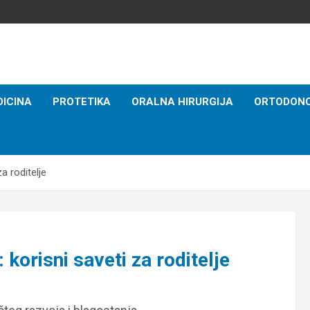
ICINA
PROTETIKA
ORALNA HIRURGIJA
ORTODONC
a roditelje
korisni saveti za roditelje