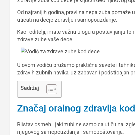
Zdravlje zuba kod dece je ključni deo njihovog opš
Od najranijih godina, pravilna nega zuba pomaže u
uticati na dečje zdravlje i samopouzdanje.
Kao roditelji, imate važnu ulogu u postavljanju te
zdrave zube vaše dece.
U ovom vodiču pružamo praktične savete i tehnik
zdravih zubnih navika, uz zabavan i podsticajan pr
Sadržaj
Značaj oralnog zdravlja ko
Blistav osmeh i jaki zubi ne samo da utiču na izgle
njegovog samopouzdanja i samopoštovanja.