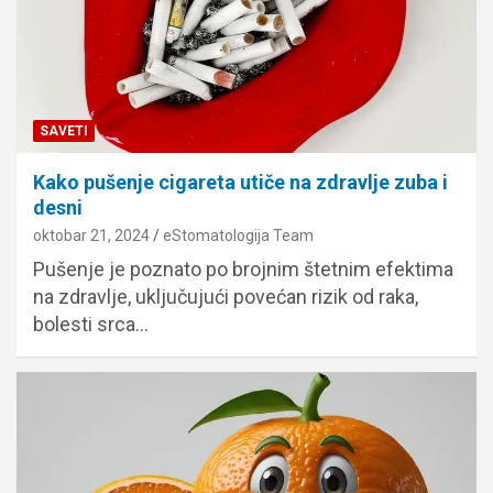
SAVETI
Kako pušenje cigareta utiče na zdravlje zuba i
desni
oktobar 21, 2024
eStomatologija Team
Pušenje je poznato po brojnim štetnim efektima
na zdravlje, uključujući povećan rizik od raka,
bolesti srca…