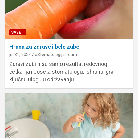
SAVETI
Hrana za zdrave i bele zube
jul 31, 2024
eStomatologija Team
Zdravi zubi nisu samo rezultat redovnog
četkanja i poseta stomatologu; ishrana igra
ključnu ulogu u održavanju…