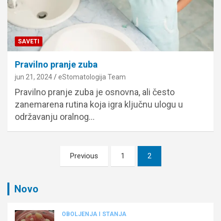
SAVETI
Pravilno pranje zuba
jun 21, 2024
eStomatologija Team
Pravilno pranje zuba je osnovna, ali često
zanemarena rutina koja igra ključnu ulogu u
održavanju oralnog…
Paginacija
Previous
1
2
članaka
Novo
OBOLJENJA I STANJA