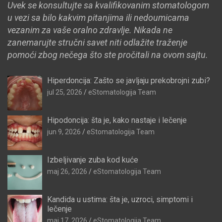
Uvek se konsultujte sa kvalifikovanim stomatologom
u vezi sa bilo kakvim pitanjima ili nedoumicama
vezanim za vaše oralno zdravlje. Nikada ne
zanemarujte stručni savet niti odlažite traženje
pomoći zbog nečega što ste pročitali na ovom sajtu.
Hiperdoncija: Zašto se javljaju prekobrojni zubi?
jul 25, 2026
eStomatologija Team
Hipodoncija: šta je, kako nastaje i lečenje
jun 9, 2026
eStomatologija Team
Izbeljivanje zuba kod kuće
maj 26, 2026
eStomatologija Team
Kandida u ustima: šta je, uzroci, simptomi i
lečenje
maj 17, 2026
eStomatologija Team