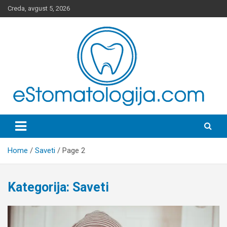
Skip
Creda, avgust 5, 2026
to
content
Stomatološki Portal
Home
Saveti
Page 2
Kategorija:
Saveti