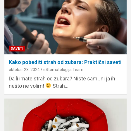
SAVETI
Kako pobediti strah od zubara: Praktični saveti
oktobar 23, 2024
eStomatologija Team
Da li imate strah od zubara? Niste sami, ni ja ih
nešto ne volim!
Strah…