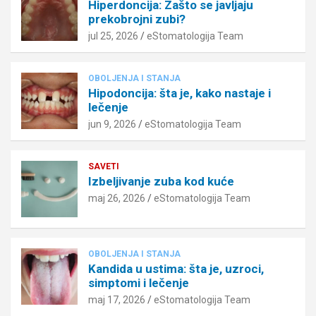
Hiperdoncija: Zašto se javljaju
prekobrojni zubi?
jul 25, 2026
eStomatologija Team
OBOLJENJA I STANJA
Hipodoncija: šta je, kako nastaje i
lečenje
jun 9, 2026
eStomatologija Team
SAVETI
Izbeljivanje zuba kod kuće
maj 26, 2026
eStomatologija Team
OBOLJENJA I STANJA
Kandida u ustima: šta je, uzroci,
simptomi i lečenje
maj 17, 2026
eStomatologija Team