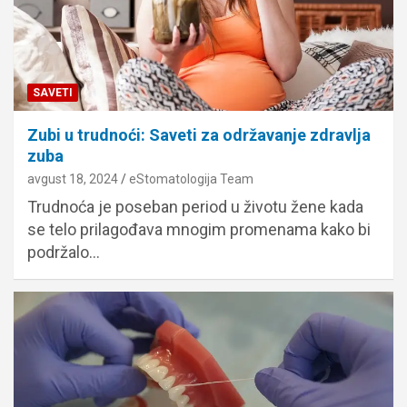
SAVETI
Zubi u trudnoći: Saveti za održavanje zdravlja
zuba
avgust 18, 2024
eStomatologija Team
Trudnoća je poseban period u životu žene kada
se telo prilagođava mnogim promenama kako bi
podržalo…