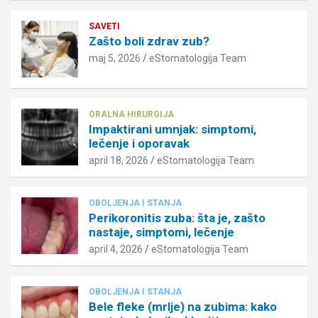
SAVETI
Zašto boli zdrav zub?
maj 5, 2026
eStomatologija Team
ORALNA HIRURGIJA
Impaktirani umnjak: simptomi,
lečenje i oporavak
april 18, 2026
eStomatologija Team
OBOLJENJA I STANJA
Perikoronitis zuba: šta je, zašto
nastaje, simptomi, lečenje
april 4, 2026
eStomatologija Team
OBOLJENJA I STANJA
Bele fleke (mrlje) na zubima: kako