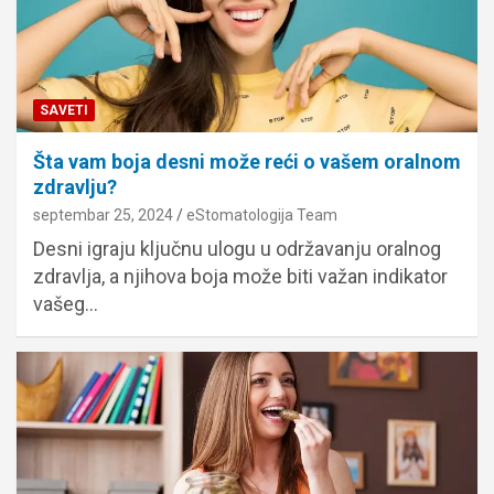
SAVETI
Šta vam boja desni može reći o vašem oralnom
zdravlju?
septembar 25, 2024
eStomatologija Team
Desni igraju ključnu ulogu u održavanju oralnog
zdravlja, a njihova boja može biti važan indikator
vašeg…