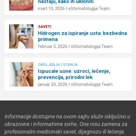
nastaju, kako ih ukloniti
mart 10, 2026
eStomatologija Team
SAVETI
Hidrogen za ispiranje usta: bezbedna
primena
februar 5, 2026
eStomatologija Team
OBOLJENJA I STANJA
Ispucale usne: uzroci, lečenje,
prevencija, prirodni lek
januar 20, 2026
eStomatologija Team
Informacije dostupne na ovom sajtu služe isključivo u
obrazovne i informativne svrhe. One nisu zamena za
profesionalni medicinski savet, dijagnozu ili lečenje.